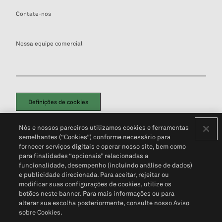
Contate-nos
Nossa equipe comercial
Definições de cookies
Disclaimers Legais
Termos de Uso
Aviso de Cookies
Nós e nossos parceiros utilizamos cookies e ferramentas
Política de Privacidade
Portal de privacidade do cliente (em inglês)
semelhantes (“Cookies”) conforme necessário para
Não Venda Minhas Informações Pessoais
© 2026 S&P Global
fornecer serviços digitais e operar nosso site, bem como
para finalidades “opcionais” relacionadas a
funcionalidade, desempenho (incluindo análise de dados)
e publicidade direcionada. Para aceitar, rejeitar ou
modificar suas configurações de cookies, utilize os
botões neste banner. Para mais informações ou para
alterar sua escolha posteriormente, consulte nosso Aviso
sobre Cookies.