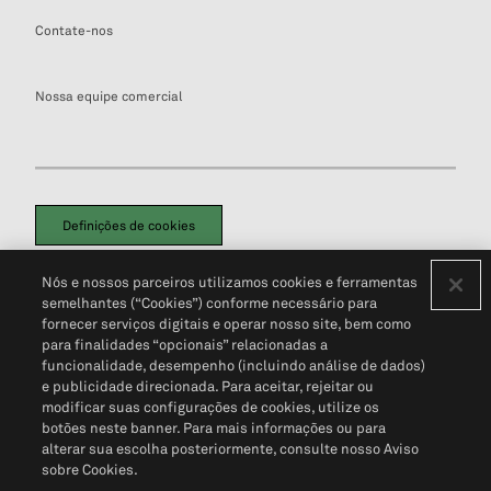
Contate-nos
Nossa equipe comercial
Definições de cookies
Disclaimers Legais
Termos de Uso
Aviso de Cookies
Nós e nossos parceiros utilizamos cookies e ferramentas
Política de Privacidade
Portal de privacidade do cliente (em inglês)
semelhantes (“Cookies”) conforme necessário para
Não Venda Minhas Informações Pessoais
© 2026 S&P Global
fornecer serviços digitais e operar nosso site, bem como
para finalidades “opcionais” relacionadas a
funcionalidade, desempenho (incluindo análise de dados)
e publicidade direcionada. Para aceitar, rejeitar ou
modificar suas configurações de cookies, utilize os
botões neste banner. Para mais informações ou para
alterar sua escolha posteriormente, consulte nosso Aviso
sobre Cookies.