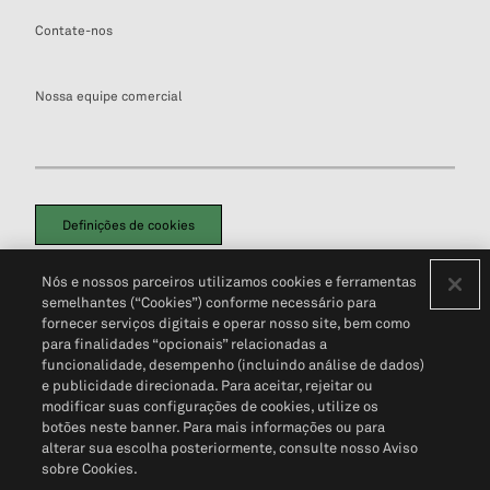
Contate-nos
Nossa equipe comercial
Definições de cookies
Disclaimers Legais
Termos de Uso
Aviso de Cookies
Nós e nossos parceiros utilizamos cookies e ferramentas
Política de Privacidade
Portal de privacidade do cliente (em inglês)
semelhantes (“Cookies”) conforme necessário para
Não Venda Minhas Informações Pessoais
© 2026 S&P Global
fornecer serviços digitais e operar nosso site, bem como
para finalidades “opcionais” relacionadas a
funcionalidade, desempenho (incluindo análise de dados)
e publicidade direcionada. Para aceitar, rejeitar ou
modificar suas configurações de cookies, utilize os
botões neste banner. Para mais informações ou para
alterar sua escolha posteriormente, consulte nosso Aviso
sobre Cookies.