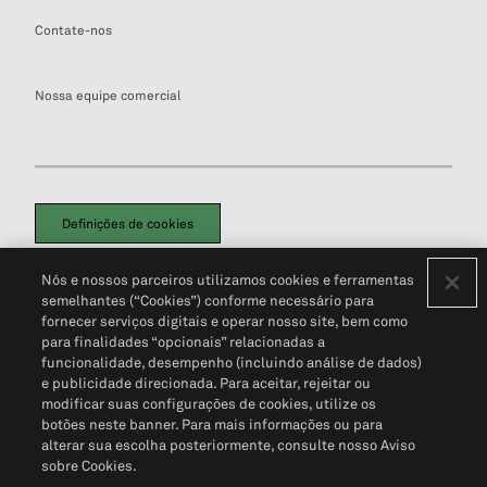
Contate-nos
Nossa equipe comercial
Definições de cookies
Disclaimers Legais
Termos de Uso
Aviso de Cookies
Nós e nossos parceiros utilizamos cookies e ferramentas
Política de Privacidade
Portal de privacidade do cliente (em inglês)
semelhantes (“Cookies”) conforme necessário para
Não Venda Minhas Informações Pessoais
© 2026 S&P Global
fornecer serviços digitais e operar nosso site, bem como
para finalidades “opcionais” relacionadas a
funcionalidade, desempenho (incluindo análise de dados)
e publicidade direcionada. Para aceitar, rejeitar ou
modificar suas configurações de cookies, utilize os
botões neste banner. Para mais informações ou para
alterar sua escolha posteriormente, consulte nosso Aviso
sobre Cookies.