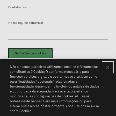
Contate-nos
Nossa equipe comercial
Definições de cookies
Disclaimers Legais
Termos de Uso
Aviso de Cookies
Nós e nossos parceiros utilizamos cookies e ferramentas
Política de Privacidade
Portal de privacidade do cliente (em inglês)
semelhantes (“Cookies”) conforme necessário para
Não Venda Minhas Informações Pessoais
© 2026 S&P Global
fornecer serviços digitais e operar nosso site, bem como
para finalidades “opcionais” relacionadas a
funcionalidade, desempenho (incluindo análise de dados)
e publicidade direcionada. Para aceitar, rejeitar ou
modificar suas configurações de cookies, utilize os
botões neste banner. Para mais informações ou para
alterar sua escolha posteriormente, consulte nosso Aviso
sobre Cookies.