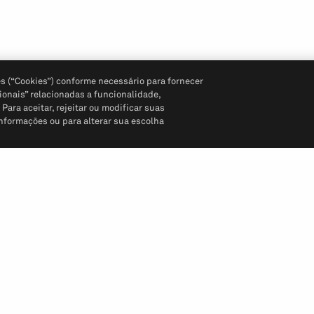
s (“Cookies”) conforme necessário para fornecer
ionais” relacionadas a funcionalidade,
ara aceitar, rejeitar ou modificar suas
informações ou para alterar sua escolha
Siga-nos