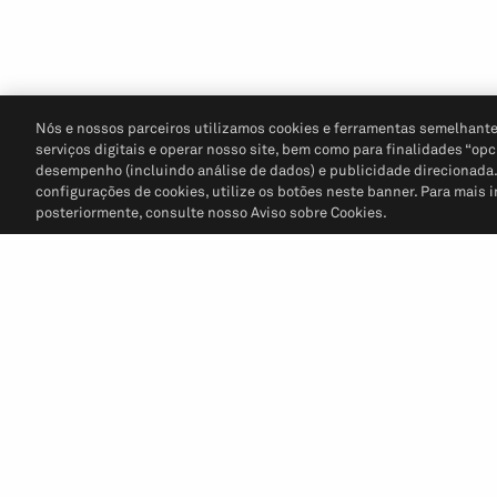
Nós e nossos parceiros utilizamos cookies e ferramentas semelhante
serviços digitais e operar nosso site, bem como para finalidades “opc
desempenho (incluindo análise de dados) e publicidade direcionada. P
configurações de cookies, utilize os botões neste banner. Para mais 
posteriormente, consulte nosso Aviso sobre Cookies.