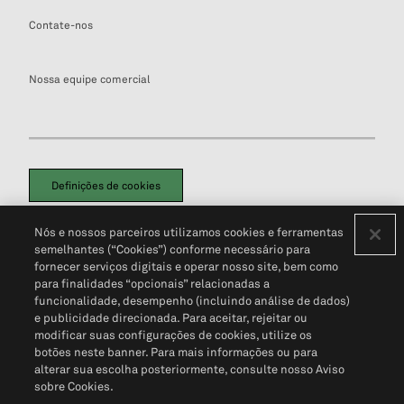
Contate-nos
Nossa equipe comercial
Definições de cookies
Disclaimers Legais
Termos de Uso
Aviso de Cookies
Nós e nossos parceiros utilizamos cookies e ferramentas
Política de Privacidade
Portal de privacidade do cliente (em inglês)
semelhantes (“Cookies”) conforme necessário para
Não Venda Minhas Informações Pessoais
© 2026 S&P Global
fornecer serviços digitais e operar nosso site, bem como
para finalidades “opcionais” relacionadas a
funcionalidade, desempenho (incluindo análise de dados)
e publicidade direcionada. Para aceitar, rejeitar ou
modificar suas configurações de cookies, utilize os
botões neste banner. Para mais informações ou para
alterar sua escolha posteriormente, consulte nosso Aviso
sobre Cookies.