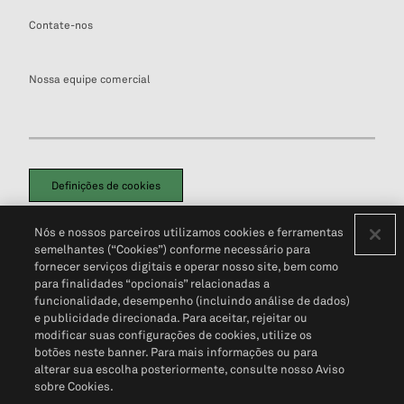
Contate-nos
Nossa equipe comercial
Definições de cookies
Disclaimers Legais
Termos de Uso
Aviso de Cookies
Nós e nossos parceiros utilizamos cookies e ferramentas
Política de Privacidade
Portal de privacidade do cliente (em inglês)
semelhantes (“Cookies”) conforme necessário para
Não Venda Minhas Informações Pessoais
© 2026 S&P Global
fornecer serviços digitais e operar nosso site, bem como
para finalidades “opcionais” relacionadas a
funcionalidade, desempenho (incluindo análise de dados)
e publicidade direcionada. Para aceitar, rejeitar ou
modificar suas configurações de cookies, utilize os
botões neste banner. Para mais informações ou para
alterar sua escolha posteriormente, consulte nosso Aviso
sobre Cookies.