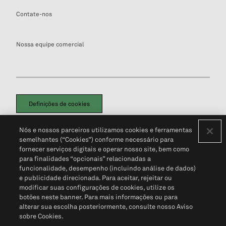
Contate-nos
Nossa equipe comercial
Definições de cookies
Disclaimers Legais
Termos de Uso
Aviso de Cookies
Nós e nossos parceiros utilizamos cookies e ferramentas
Política de Privacidade
Portal de privacidade do cliente (em inglês)
semelhantes (“Cookies”) conforme necessário para
Não Venda Minhas Informações Pessoais
© 2026 S&P Global
fornecer serviços digitais e operar nosso site, bem como
para finalidades “opcionais” relacionadas a
funcionalidade, desempenho (incluindo análise de dados)
e publicidade direcionada. Para aceitar, rejeitar ou
modificar suas configurações de cookies, utilize os
botões neste banner. Para mais informações ou para
alterar sua escolha posteriormente, consulte nosso Aviso
sobre Cookies.