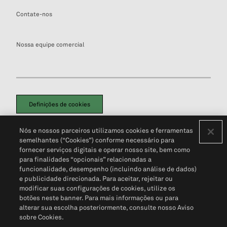
Contate-nos
Nossa equipe comercial
Definições de cookies
Disclaimers Legais
Termos de Uso
Aviso de Cookies
Nós e nossos parceiros utilizamos cookies e ferramentas
Política de Privacidade
Portal de privacidade do cliente (em inglês)
semelhantes (“Cookies”) conforme necessário para
Não Venda Minhas Informações Pessoais
© 2026 S&P Global
fornecer serviços digitais e operar nosso site, bem como
para finalidades “opcionais” relacionadas a
funcionalidade, desempenho (incluindo análise de dados)
e publicidade direcionada. Para aceitar, rejeitar ou
modificar suas configurações de cookies, utilize os
botões neste banner. Para mais informações ou para
alterar sua escolha posteriormente, consulte nosso Aviso
sobre Cookies.