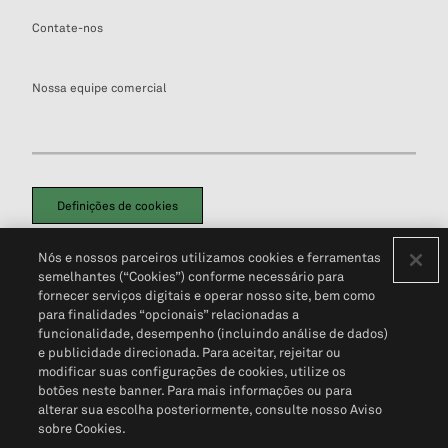
Contate-nos
Nossa equipe comercial
Definições de cookies
Disclaimers Legais
Termos de Uso
Aviso de Cookies
Nós e nossos parceiros utilizamos cookies e ferramentas
Política de Privacidade
Portal de privacidade do cliente (em inglês)
semelhantes (“Cookies”) conforme necessário para
Não Venda Minhas Informações Pessoais
© 2026 S&P Global
fornecer serviços digitais e operar nosso site, bem como
para finalidades “opcionais” relacionadas a
funcionalidade, desempenho (incluindo análise de dados)
e publicidade direcionada. Para aceitar, rejeitar ou
modificar suas configurações de cookies, utilize os
botões neste banner. Para mais informações ou para
alterar sua escolha posteriormente, consulte nosso Aviso
sobre Cookies.