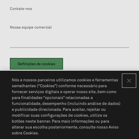
Contate-nos
Nossa equipe comercial
Definições de cookies
Disclaimers Legais
Termos de Uso
Aviso de Cookies
Nós e nossos parceiros utilizamos cookies e ferramentas
Política de Privacidade
Portal de privacidade do cliente (em inglês)
semelhantes (“Cookies”) conforme necessário para
Não Venda Minhas Informações Pessoais
© 2026 S&P Global
fornecer serviços digitais e operar nosso site, bem como
para finalidades “opcionais” relacionadas a
funcionalidade, desempenho (incluindo análise de dados)
e publicidade direcionada. Para aceitar, rejeitar ou
modificar suas configurações de cookies, utilize os
botões neste banner. Para mais informações ou para
alterar sua escolha posteriormente, consulte nosso Aviso
sobre Cookies.