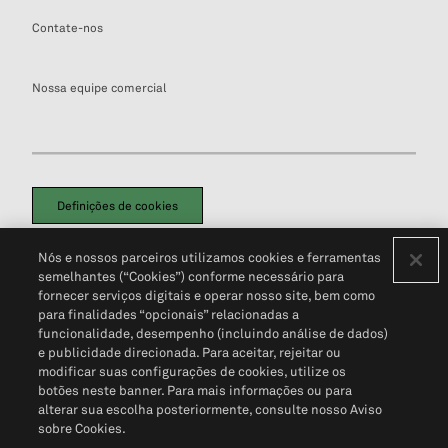
Contate-nos
Nossa equipe comercial
Definições de cookies
Disclaimers Legais
Termos de Uso
Aviso de Cookies
Nós e nossos parceiros utilizamos cookies e ferramentas
Política de Privacidade
Portal de privacidade do cliente (em inglês)
semelhantes (“Cookies”) conforme necessário para
Não Venda Minhas Informações Pessoais
© 2026 S&P Global
fornecer serviços digitais e operar nosso site, bem como
para finalidades “opcionais” relacionadas a
funcionalidade, desempenho (incluindo análise de dados)
e publicidade direcionada. Para aceitar, rejeitar ou
modificar suas configurações de cookies, utilize os
botões neste banner. Para mais informações ou para
alterar sua escolha posteriormente, consulte nosso Aviso
sobre Cookies.