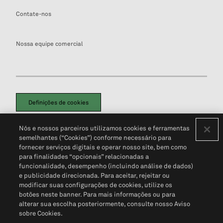
Contate-nos
Nossa equipe comercial
Definições de cookies
Disclaimers Legais
Termos de Uso
Aviso de Cookies
Nós e nossos parceiros utilizamos cookies e ferramentas
Política de Privacidade
Portal de privacidade do cliente (em inglês)
semelhantes (“Cookies”) conforme necessário para
Não Venda Minhas Informações Pessoais
© 2026 S&P Global
fornecer serviços digitais e operar nosso site, bem como
para finalidades “opcionais” relacionadas a
funcionalidade, desempenho (incluindo análise de dados)
e publicidade direcionada. Para aceitar, rejeitar ou
modificar suas configurações de cookies, utilize os
botões neste banner. Para mais informações ou para
alterar sua escolha posteriormente, consulte nosso Aviso
sobre Cookies.