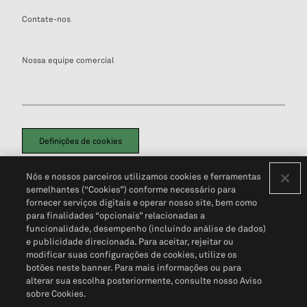
Contate-nos
Nossa equipe comercial
Definições de cookies
Disclaimers Legais
Termos de Uso
Aviso de Cookies
Nós e nossos parceiros utilizamos cookies e ferramentas
Política de Privacidade
Portal de privacidade do cliente (em inglês)
semelhantes (“Cookies”) conforme necessário para
Não Venda Minhas Informações Pessoais
© 2026 S&P Global
fornecer serviços digitais e operar nosso site, bem como
para finalidades “opcionais” relacionadas a
funcionalidade, desempenho (incluindo análise de dados)
e publicidade direcionada. Para aceitar, rejeitar ou
modificar suas configurações de cookies, utilize os
botões neste banner. Para mais informações ou para
alterar sua escolha posteriormente, consulte nosso Aviso
sobre Cookies.