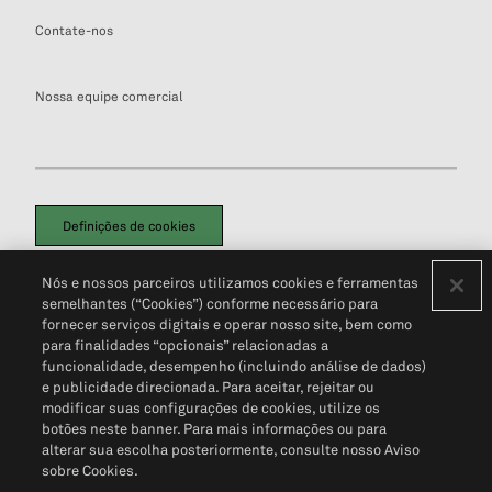
Contate-nos
Nossa equipe comercial
Definições de cookies
Disclaimers Legais
Termos de Uso
Aviso de Cookies
Nós e nossos parceiros utilizamos cookies e ferramentas
Política de Privacidade
Portal de privacidade do cliente (em inglês)
semelhantes (“Cookies”) conforme necessário para
Não Venda Minhas Informações Pessoais
© 2026 S&P Global
fornecer serviços digitais e operar nosso site, bem como
para finalidades “opcionais” relacionadas a
funcionalidade, desempenho (incluindo análise de dados)
e publicidade direcionada. Para aceitar, rejeitar ou
modificar suas configurações de cookies, utilize os
botões neste banner. Para mais informações ou para
alterar sua escolha posteriormente, consulte nosso Aviso
sobre Cookies.