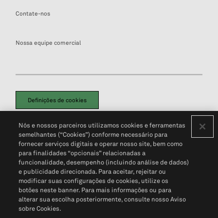
Contate-nos
Nossa equipe comercial
Definições de cookies
Disclaimers Legais
Termos de Uso
Aviso de Cookies
Nós e nossos parceiros utilizamos cookies e ferramentas
Política de Privacidade
Portal de privacidade do cliente (em inglês)
semelhantes (“Cookies”) conforme necessário para
Não Venda Minhas Informações Pessoais
© 2026 S&P Global
fornecer serviços digitais e operar nosso site, bem como
para finalidades “opcionais” relacionadas a
funcionalidade, desempenho (incluindo análise de dados)
e publicidade direcionada. Para aceitar, rejeitar ou
modificar suas configurações de cookies, utilize os
botões neste banner. Para mais informações ou para
alterar sua escolha posteriormente, consulte nosso Aviso
sobre Cookies.