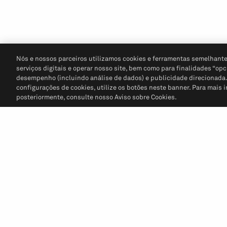
Nós e nossos parceiros utilizamos cookies e ferramentas semelhante
serviços digitais e operar nosso site, bem como para finalidades “opc
desempenho (incluindo análise de dados) e publicidade direcionada. P
configurações de cookies, utilize os botões neste banner. Para mais 
posteriormente, consulte nosso Aviso sobre Cookies.