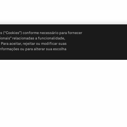
s (“Cookies”) conforme necessário para fornecer
ionais” relacionadas a funcionalidade,
ara aceitar, rejeitar ou modificar suas
informações ou para alterar sua escolha
Siga-nos