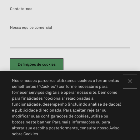
Contate-nos
Nossa equipe comercial
Definições de cookies
Disclaimers Legais
Termos de Uso
Aviso de Cookies
Nós e nossos parceiros utilizamos cookies e ferramentas
Política de Privacidade
Portal de privacidade do cliente (em inglês)
semelhantes (“Cookies”) conforme necessário para
Não Venda Minhas Informações Pessoais
© 2026 S&P Global
fornecer serviços digitais e operar nosso site, bem como
para finalidades “opcionais” relacionadas a
funcionalidade, desempenho (incluindo análise de dados)
e publicidade direcionada. Para aceitar, rejeitar ou
modificar suas configurações de cookies, utilize os
botões neste banner. Para mais informações ou para
alterar sua escolha posteriormente, consulte nosso Aviso
sobre Cookies.