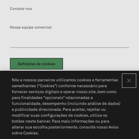
Contate-nos
Nossa equipe comercial
Definições de cookies
Disclaimers Legais
Termos de Uso
Aviso de Cookies
Nós e nossos parceiros utilizamos cookies e ferramentas
Política de Privacidade
Portal de privacidade do cliente (em inglês)
semelhantes (“Cookies”) conforme necessário para
Não Venda Minhas Informações Pessoais
© 2026 S&P Global
fornecer serviços digitais e operar nosso site, bem como
para finalidades “opcionais” relacionadas a
funcionalidade, desempenho (incluindo análise de dados)
e publicidade direcionada. Para aceitar, rejeitar ou
modificar suas configurações de cookies, utilize os
botões neste banner. Para mais informações ou para
alterar sua escolha posteriormente, consulte nosso Aviso
sobre Cookies.