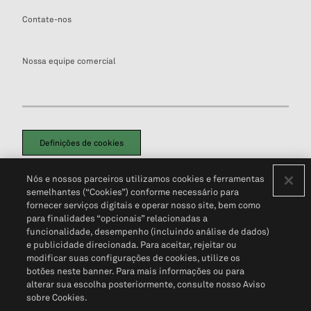
Contate-nos
Nossa equipe comercial
Definições de cookies
Disclaimers Legais
Termos de Uso
Aviso de Cookies
Nós e nossos parceiros utilizamos cookies e ferramentas
Política de Privacidade
Portal de privacidade do cliente (em inglês)
semelhantes (“Cookies”) conforme necessário para
Não Venda Minhas Informações Pessoais
© 2026 S&P Global
fornecer serviços digitais e operar nosso site, bem como
para finalidades “opcionais” relacionadas a
funcionalidade, desempenho (incluindo análise de dados)
e publicidade direcionada. Para aceitar, rejeitar ou
modificar suas configurações de cookies, utilize os
botões neste banner. Para mais informações ou para
alterar sua escolha posteriormente, consulte nosso Aviso
sobre Cookies.