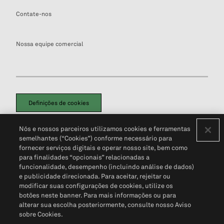
Contate-nos
Nossa equipe comercial
Definições de cookies
Disclaimers Legais
Termos de Uso
Aviso de Cookies
Nós e nossos parceiros utilizamos cookies e ferramentas
Política de Privacidade
Portal de privacidade do cliente (em inglês)
semelhantes (“Cookies”) conforme necessário para
Não Venda Minhas Informações Pessoais
© 2026 S&P Global
fornecer serviços digitais e operar nosso site, bem como
para finalidades “opcionais” relacionadas a
funcionalidade, desempenho (incluindo análise de dados)
e publicidade direcionada. Para aceitar, rejeitar ou
modificar suas configurações de cookies, utilize os
botões neste banner. Para mais informações ou para
alterar sua escolha posteriormente, consulte nosso Aviso
sobre Cookies.