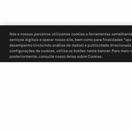
Nós e nossos parceiros utilizamos cookies e ferramentas semelhante
serviços digitais e operar nosso site, bem como para finalidades “opc
desempenho (incluindo análise de dados) e publicidade direcionada. P
configurações de cookies, utilize os botões neste banner. Para mais 
posteriormente, consulte nosso Aviso sobre Cookies.