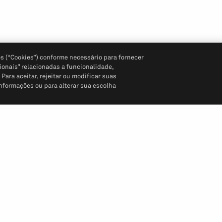
s (“Cookies”) conforme necessário para fornecer
ionais” relacionadas a funcionalidade,
ara aceitar, rejeitar ou modificar suas
informações ou para alterar sua escolha
Siga-nos