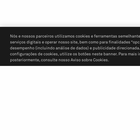
Nós e nossos parceiros utilizamos cookies e ferramentas semelhante
serviços digitais e operar nosso site, bem como para finalidades “opc
desempenho (incluindo análise de dados) e publicidade direcionada. P
configurações de cookies, utilize os botões neste banner. Para mais 
posteriormente, consulte nosso Aviso sobre Cookies.