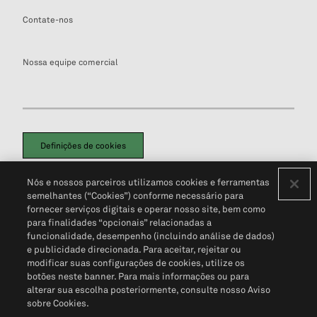
Contate-nos
Nossa equipe comercial
Definições de cookies
Disclaimers Legais
Termos de Uso
Aviso de Cookies
Nós e nossos parceiros utilizamos cookies e ferramentas
Política de Privacidade
Portal de privacidade do cliente (em inglês)
semelhantes (“Cookies”) conforme necessário para
Não Venda Minhas Informações Pessoais
© 2026 S&P Global
fornecer serviços digitais e operar nosso site, bem como
para finalidades “opcionais” relacionadas a
funcionalidade, desempenho (incluindo análise de dados)
e publicidade direcionada. Para aceitar, rejeitar ou
modificar suas configurações de cookies, utilize os
botões neste banner. Para mais informações ou para
alterar sua escolha posteriormente, consulte nosso Aviso
sobre Cookies.