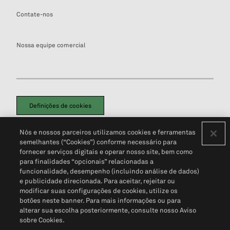
Contate-nos
Nossa equipe comercial
Definições de cookies
Disclaimers Legais
Termos de Uso
Aviso de Cookies
Nós e nossos parceiros utilizamos cookies e ferramentas
Política de Privacidade
Portal de privacidade do cliente (em inglês)
semelhantes (“Cookies”) conforme necessário para
Não Venda Minhas Informações Pessoais
© 2026 S&P Global
fornecer serviços digitais e operar nosso site, bem como
para finalidades “opcionais” relacionadas a
funcionalidade, desempenho (incluindo análise de dados)
e publicidade direcionada. Para aceitar, rejeitar ou
modificar suas configurações de cookies, utilize os
botões neste banner. Para mais informações ou para
alterar sua escolha posteriormente, consulte nosso Aviso
sobre Cookies.