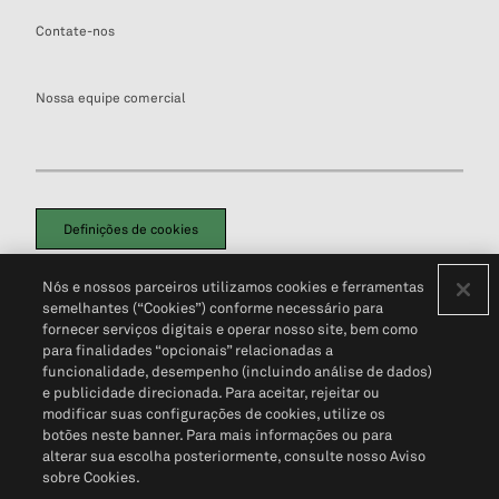
Contate-nos
Nossa equipe comercial
Definições de cookies
Disclaimers Legais
Termos de Uso
Aviso de Cookies
Nós e nossos parceiros utilizamos cookies e ferramentas
Política de Privacidade
Portal de privacidade do cliente (em inglês)
semelhantes (“Cookies”) conforme necessário para
Não Venda Minhas Informações Pessoais
© 2026 S&P Global
fornecer serviços digitais e operar nosso site, bem como
para finalidades “opcionais” relacionadas a
funcionalidade, desempenho (incluindo análise de dados)
e publicidade direcionada. Para aceitar, rejeitar ou
modificar suas configurações de cookies, utilize os
botões neste banner. Para mais informações ou para
alterar sua escolha posteriormente, consulte nosso Aviso
sobre Cookies.