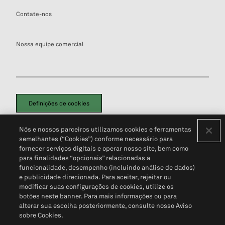
Contate-nos
Nossa equipe comercial
Definições de cookies
Disclaimers Legais
Termos de Uso
Aviso de Cookies
Nós e nossos parceiros utilizamos cookies e ferramentas
Política de Privacidade
Portal de privacidade do cliente (em inglês)
semelhantes (“Cookies”) conforme necessário para
Não Venda Minhas Informações Pessoais
© 2026 S&P Global
fornecer serviços digitais e operar nosso site, bem como
para finalidades “opcionais” relacionadas a
funcionalidade, desempenho (incluindo análise de dados)
e publicidade direcionada. Para aceitar, rejeitar ou
modificar suas configurações de cookies, utilize os
botões neste banner. Para mais informações ou para
alterar sua escolha posteriormente, consulte nosso Aviso
sobre Cookies.