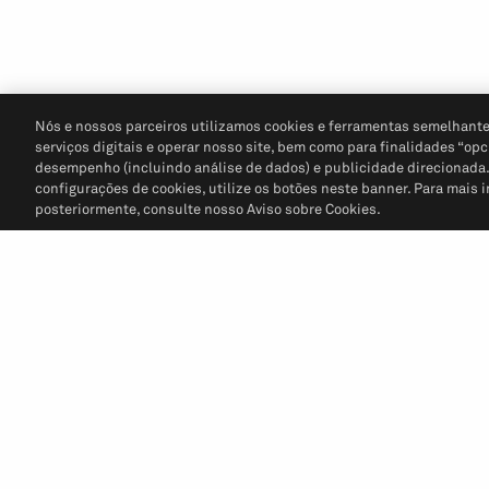
Nós e nossos parceiros utilizamos cookies e ferramentas semelhante
serviços digitais e operar nosso site, bem como para finalidades “opc
desempenho (incluindo análise de dados) e publicidade direcionada. P
configurações de cookies, utilize os botões neste banner. Para mais 
posteriormente, consulte nosso Aviso sobre Cookies.