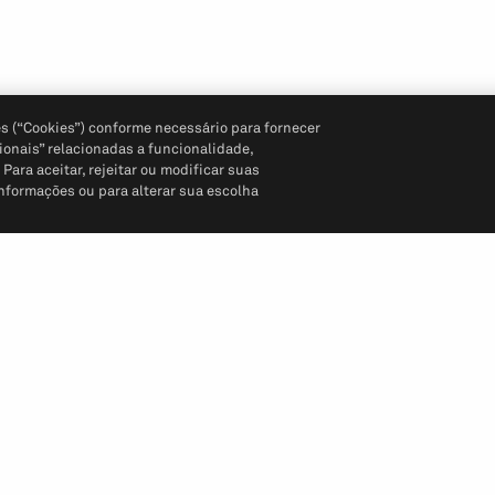
s (“Cookies”) conforme necessário para fornecer
ionais” relacionadas a funcionalidade,
ara aceitar, rejeitar ou modificar suas
informações ou para alterar sua escolha
Siga-nos