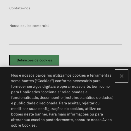
Contate-nos
Nossa equipe comercial
Definições de cookies
Disclaimers Legais
Termos de Uso
Aviso de Cookies
Nós e nossos parceiros utilizamos cookies e ferramentas
Política de Privacidade
Portal de privacidade do cliente (em inglês)
semelhantes (“Cookies”) conforme necessário para
Não Venda Minhas Informações Pessoais
© 2026 S&P Global
fornecer serviços digitais e operar nosso site, bem como
para finalidades “opcionais” relacionadas a
funcionalidade, desempenho (incluindo análise de dados)
e publicidade direcionada. Para aceitar, rejeitar ou
modificar suas configurações de cookies, utilize os
botões neste banner. Para mais informações ou para
alterar sua escolha posteriormente, consulte nosso Aviso
sobre Cookies.