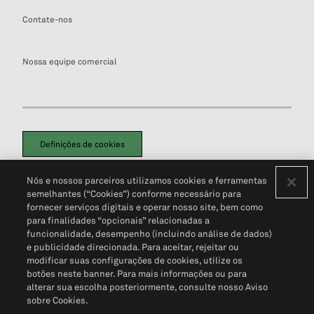
Contate-nos
Nossa equipe comercial
Definições de cookies
Disclaimers Legais
Termos de Uso
Aviso de Cookies
Nós e nossos parceiros utilizamos cookies e ferramentas
Política de Privacidade
Portal de privacidade do cliente (em inglês)
semelhantes (“Cookies”) conforme necessário para
Não Venda Minhas Informações Pessoais
© 2026 S&P Global
fornecer serviços digitais e operar nosso site, bem como
para finalidades “opcionais” relacionadas a
funcionalidade, desempenho (incluindo análise de dados)
e publicidade direcionada. Para aceitar, rejeitar ou
modificar suas configurações de cookies, utilize os
botões neste banner. Para mais informações ou para
alterar sua escolha posteriormente, consulte nosso Aviso
sobre Cookies.