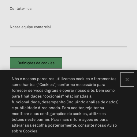
Contate-nos
Nossa equipe comercial
Definições de cookies
Disclaimers Legais
Termos de Uso
Aviso de Cookies
Nós e nossos parceiros utilizamos cookies e ferramentas
Política de Privacidade
Portal de privacidade do cliente (em inglês)
semelhantes (“Cookies”) conforme necessário para
Não Venda Minhas Informações Pessoais
© 2026 S&P Global
fornecer serviços digitais e operar nosso site, bem como
para finalidades “opcionais” relacionadas a
funcionalidade, desempenho (incluindo análise de dados)
e publicidade direcionada. Para aceitar, rejeitar ou
modificar suas configurações de cookies, utilize os
botões neste banner. Para mais informações ou para
alterar sua escolha posteriormente, consulte nosso Aviso
sobre Cookies.