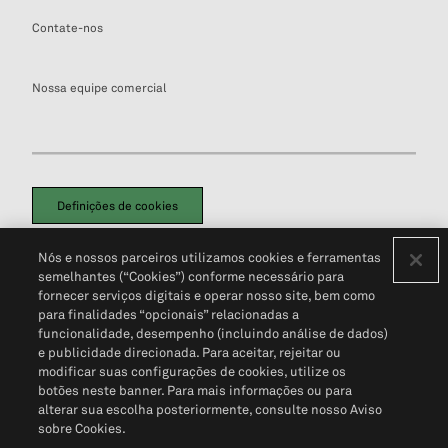
Contate-nos
Nossa equipe comercial
Definições de cookies
Disclaimers Legais
Termos de Uso
Aviso de Cookies
Nós e nossos parceiros utilizamos cookies e ferramentas
Política de Privacidade
Portal de privacidade do cliente (em inglês)
semelhantes (“Cookies”) conforme necessário para
Não Venda Minhas Informações Pessoais
© 2026 S&P Global
fornecer serviços digitais e operar nosso site, bem como
para finalidades “opcionais” relacionadas a
funcionalidade, desempenho (incluindo análise de dados)
e publicidade direcionada. Para aceitar, rejeitar ou
modificar suas configurações de cookies, utilize os
botões neste banner. Para mais informações ou para
alterar sua escolha posteriormente, consulte nosso Aviso
sobre Cookies.