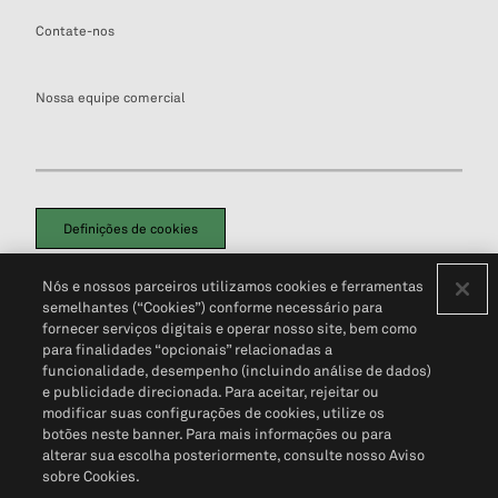
Contate-nos
Nossa equipe comercial
Definições de cookies
Disclaimers Legais
Termos de Uso
Aviso de Cookies
Nós e nossos parceiros utilizamos cookies e ferramentas
Política de Privacidade
Portal de privacidade do cliente (em inglês)
semelhantes (“Cookies”) conforme necessário para
Não Venda Minhas Informações Pessoais
© 2026 S&P Global
fornecer serviços digitais e operar nosso site, bem como
para finalidades “opcionais” relacionadas a
funcionalidade, desempenho (incluindo análise de dados)
e publicidade direcionada. Para aceitar, rejeitar ou
modificar suas configurações de cookies, utilize os
botões neste banner. Para mais informações ou para
alterar sua escolha posteriormente, consulte nosso Aviso
sobre Cookies.