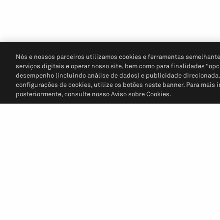
Nós e nossos parceiros utilizamos cookies e ferramentas semelhante
serviços digitais e operar nosso site, bem como para finalidades “opc
desempenho (incluindo análise de dados) e publicidade direcionada. P
configurações de cookies, utilize os botões neste banner. Para mais 
posteriormente, consulte nosso Aviso sobre Cookies.