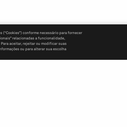
s (“Cookies”) conforme necessário para fornecer
ionais” relacionadas a funcionalidade,
ara aceitar, rejeitar ou modificar suas
informações ou para alterar sua escolha
Siga-nos