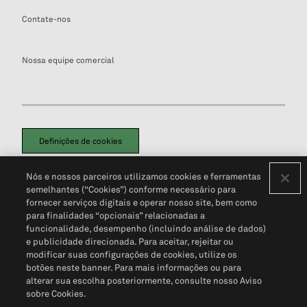
Contate-nos
Nossa equipe comercial
Definições de cookies
Disclaimers Legais
Termos de Uso
Aviso de Cookies
Nós e nossos parceiros utilizamos cookies e ferramentas
Política de Privacidade
Portal de privacidade do cliente (em inglês)
semelhantes (“Cookies”) conforme necessário para
Não Venda Minhas Informações Pessoais
© 2026 S&P Global
fornecer serviços digitais e operar nosso site, bem como
para finalidades “opcionais” relacionadas a
funcionalidade, desempenho (incluindo análise de dados)
e publicidade direcionada. Para aceitar, rejeitar ou
modificar suas configurações de cookies, utilize os
botões neste banner. Para mais informações ou para
alterar sua escolha posteriormente, consulte nosso Aviso
sobre Cookies.