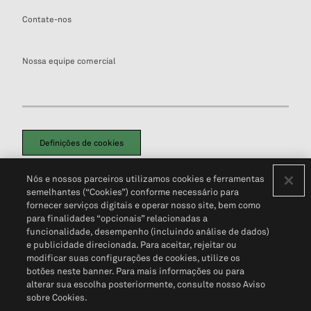
Contate-nos
Nossa equipe comercial
Definições de cookies
Disclaimers Legais
Termos de Uso
Aviso de Cookies
Nós e nossos parceiros utilizamos cookies e ferramentas
Política de Privacidade
Portal de privacidade do cliente (em inglês)
semelhantes (“Cookies”) conforme necessário para
Não Venda Minhas Informações Pessoais
© 2026 S&P Global
fornecer serviços digitais e operar nosso site, bem como
para finalidades “opcionais” relacionadas a
funcionalidade, desempenho (incluindo análise de dados)
e publicidade direcionada. Para aceitar, rejeitar ou
modificar suas configurações de cookies, utilize os
botões neste banner. Para mais informações ou para
alterar sua escolha posteriormente, consulte nosso Aviso
sobre Cookies.