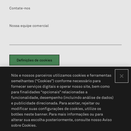
Contate-nos
Nossa equipe comercial
Definições de cookies
Disclaimers Legais
Termos de Uso
Aviso de Cookies
Nós e nossos parceiros utilizamos cookies e ferramentas
Política de Privacidade
Portal de privacidade do cliente (em inglês)
semelhantes (“Cookies”) conforme necessário para
Não Venda Minhas Informações Pessoais
© 2026 S&P Global
fornecer serviços digitais e operar nosso site, bem como
para finalidades “opcionais” relacionadas a
funcionalidade, desempenho (incluindo análise de dados)
e publicidade direcionada. Para aceitar, rejeitar ou
modificar suas configurações de cookies, utilize os
botões neste banner. Para mais informações ou para
alterar sua escolha posteriormente, consulte nosso Aviso
sobre Cookies.