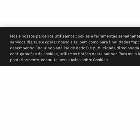
Nós e nossos parceiros utilizamos cookies e ferramentas semelhante
serviços digitais e operar nosso site, bem como para finalidades “opc
desempenho (incluindo análise de dados) e publicidade direcionada. P
configurações de cookies, utilize os botões neste banner. Para mais 
posteriormente, consulte nosso Aviso sobre Cookies.