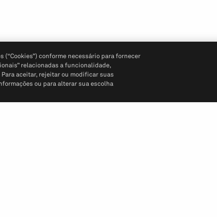
s (“Cookies”) conforme necessário para fornecer
ionais” relacionadas a funcionalidade,
ara aceitar, rejeitar ou modificar suas
informações ou para alterar sua escolha
Siga-nos