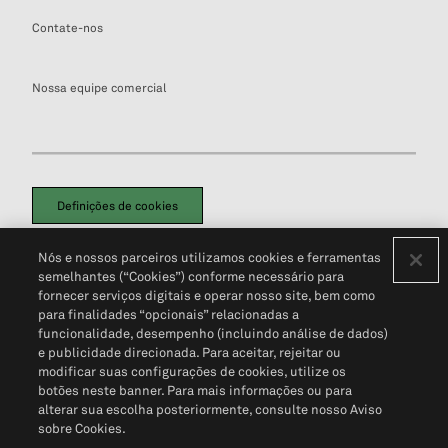
Contate-nos
Nossa equipe comercial
Definições de cookies
Disclaimers Legais
Termos de Uso
Aviso de Cookies
Nós e nossos parceiros utilizamos cookies e ferramentas
Política de Privacidade
Portal de privacidade do cliente (em inglês)
semelhantes (“Cookies”) conforme necessário para
Não Venda Minhas Informações Pessoais
© 2026 S&P Global
fornecer serviços digitais e operar nosso site, bem como
para finalidades “opcionais” relacionadas a
funcionalidade, desempenho (incluindo análise de dados)
e publicidade direcionada. Para aceitar, rejeitar ou
modificar suas configurações de cookies, utilize os
botões neste banner. Para mais informações ou para
alterar sua escolha posteriormente, consulte nosso Aviso
sobre Cookies.