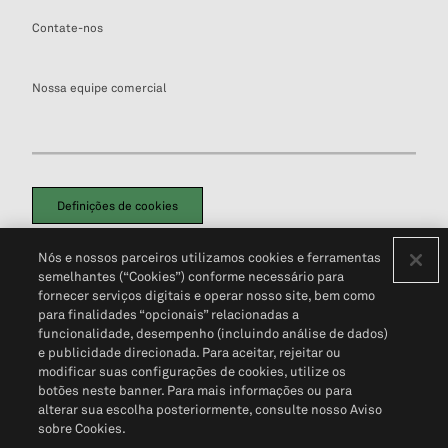
Contate-nos
Nossa equipe comercial
Definições de cookies
Disclaimers Legais
Termos de Uso
Aviso de Cookies
Nós e nossos parceiros utilizamos cookies e ferramentas
Política de Privacidade
Portal de privacidade do cliente (em inglês)
semelhantes (“Cookies”) conforme necessário para
Não Venda Minhas Informações Pessoais
© 2026 S&P Global
fornecer serviços digitais e operar nosso site, bem como
para finalidades “opcionais” relacionadas a
funcionalidade, desempenho (incluindo análise de dados)
e publicidade direcionada. Para aceitar, rejeitar ou
modificar suas configurações de cookies, utilize os
botões neste banner. Para mais informações ou para
alterar sua escolha posteriormente, consulte nosso Aviso
sobre Cookies.