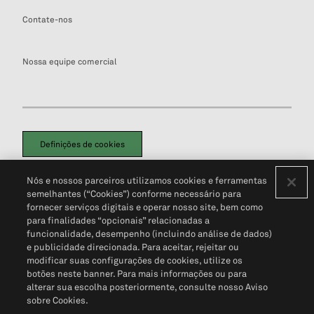
Contate-nos
Nossa equipe comercial
Definições de cookies
Disclaimers Legais
Termos de Uso
Aviso de Cookies
Nós e nossos parceiros utilizamos cookies e ferramentas
Política de Privacidade
Portal de privacidade do cliente (em inglês)
semelhantes (“Cookies”) conforme necessário para
Não Venda Minhas Informações Pessoais
© 2026 S&P Global
fornecer serviços digitais e operar nosso site, bem como
para finalidades “opcionais” relacionadas a
funcionalidade, desempenho (incluindo análise de dados)
e publicidade direcionada. Para aceitar, rejeitar ou
modificar suas configurações de cookies, utilize os
botões neste banner. Para mais informações ou para
alterar sua escolha posteriormente, consulte nosso Aviso
sobre Cookies.