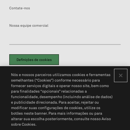
Contate-nos
Nossa equipe comercial
Definições de cookies
Disclaimers Legais
Termos de Uso
Aviso de Cookies
Nós e nossos parceiros utilizamos cookies e ferramentas
Política de Privacidade
Portal de privacidade do cliente (em inglês)
semelhantes (“Cookies”) conforme necessário para
Não Venda Minhas Informações Pessoais
© 2026 S&P Global
fornecer serviços digitais e operar nosso site, bem como
para finalidades “opcionais” relacionadas a
funcionalidade, desempenho (incluindo análise de dados)
e publicidade direcionada. Para aceitar, rejeitar ou
modificar suas configurações de cookies, utilize os
botões neste banner. Para mais informações ou para
alterar sua escolha posteriormente, consulte nosso Aviso
sobre Cookies.