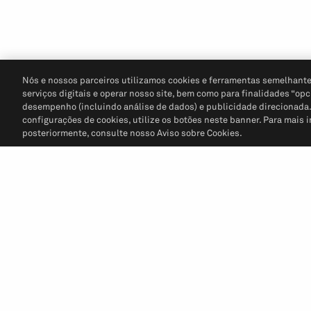
Nós e nossos parceiros utilizamos cookies e ferramentas semelhante
serviços digitais e operar nosso site, bem como para finalidades “opc
desempenho (incluindo análise de dados) e publicidade direcionada. P
configurações de cookies, utilize os botões neste banner. Para mais 
posteriormente, consulte nosso Aviso sobre Cookies.