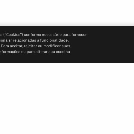
s (“Cookies”) conforme necessário para fornecer
ionais” relacionadas a funcionalidade,
ara aceitar, rejeitar ou modificar suas
informações ou para alterar sua escolha
Siga-nos