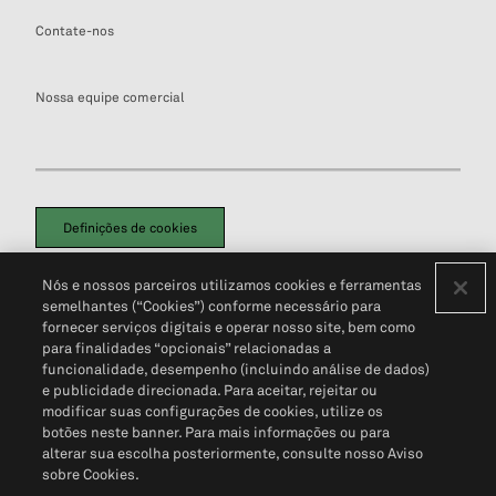
Contate-nos
Nossa equipe comercial
Definições de cookies
Disclaimers Legais
Termos de Uso
Aviso de Cookies
Nós e nossos parceiros utilizamos cookies e ferramentas
Política de Privacidade
Portal de privacidade do cliente (em inglês)
semelhantes (“Cookies”) conforme necessário para
Não Venda Minhas Informações Pessoais
© 2026 S&P Global
fornecer serviços digitais e operar nosso site, bem como
para finalidades “opcionais” relacionadas a
funcionalidade, desempenho (incluindo análise de dados)
e publicidade direcionada. Para aceitar, rejeitar ou
modificar suas configurações de cookies, utilize os
botões neste banner. Para mais informações ou para
alterar sua escolha posteriormente, consulte nosso Aviso
sobre Cookies.