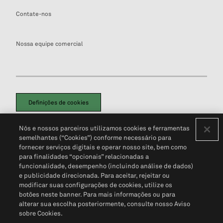
Contate-nos
Nossa equipe comercial
Definições de cookies
Disclaimers Legais
Termos de Uso
Aviso de Cookies
Nós e nossos parceiros utilizamos cookies e ferramentas
Política de Privacidade
Portal de privacidade do cliente (em inglês)
semelhantes (“Cookies”) conforme necessário para
Não Venda Minhas Informações Pessoais
© 2026 S&P Global
fornecer serviços digitais e operar nosso site, bem como
para finalidades “opcionais” relacionadas a
funcionalidade, desempenho (incluindo análise de dados)
e publicidade direcionada. Para aceitar, rejeitar ou
modificar suas configurações de cookies, utilize os
botões neste banner. Para mais informações ou para
alterar sua escolha posteriormente, consulte nosso Aviso
sobre Cookies.