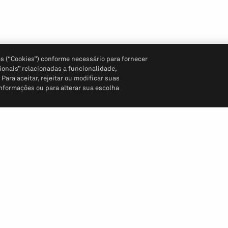
s (“Cookies”) conforme necessário para fornecer
ionais” relacionadas a funcionalidade,
ara aceitar, rejeitar ou modificar suas
informações ou para alterar sua escolha
Siga-nos