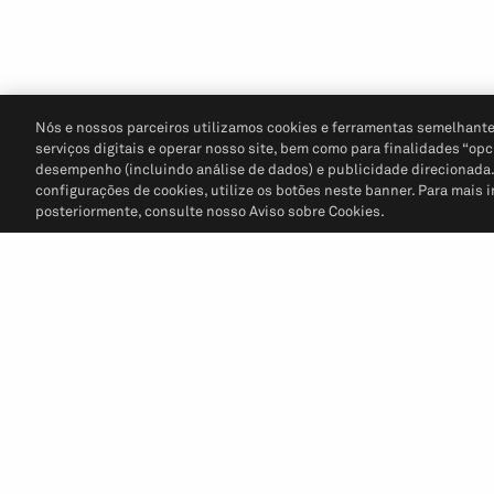
Nós e nossos parceiros utilizamos cookies e ferramentas semelhante
serviços digitais e operar nosso site, bem como para finalidades “opc
desempenho (incluindo análise de dados) e publicidade direcionada. P
configurações de cookies, utilize os botões neste banner. Para mais 
posteriormente, consulte nosso Aviso sobre Cookies.