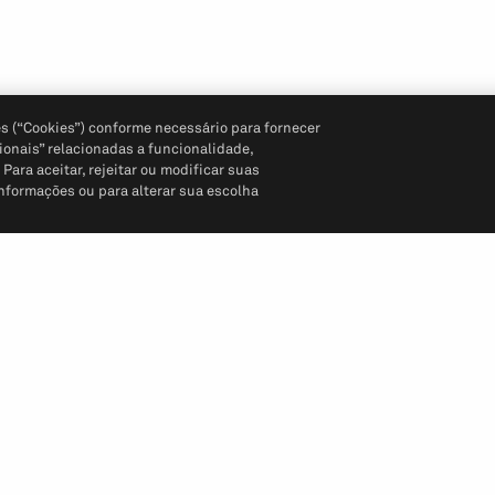
s (“Cookies”) conforme necessário para fornecer
ionais” relacionadas a funcionalidade,
ara aceitar, rejeitar ou modificar suas
informações ou para alterar sua escolha
Siga-nos