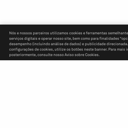
Nós e nossos parceiros utilizamos cookies e ferramentas semelhante
serviços digitais e operar nosso site, bem como para finalidades “opc
desempenho (incluindo análise de dados) e publicidade direcionada. P
configurações de cookies, utilize os botões neste banner. Para mais 
posteriormente, consulte nosso Aviso sobre Cookies.