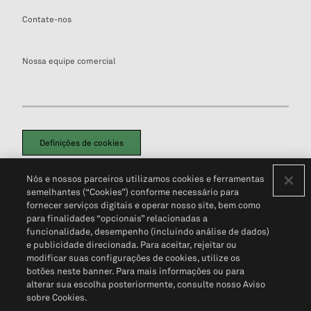
Contate-nos
Nossa equipe comercial
Definições de cookies
Disclaimers Legais
Termos de Uso
Aviso de Cookies
Nós e nossos parceiros utilizamos cookies e ferramentas
Política de Privacidade
Portal de privacidade do cliente (em inglês)
semelhantes (“Cookies”) conforme necessário para
Não Venda Minhas Informações Pessoais
© 2026 S&P Global
fornecer serviços digitais e operar nosso site, bem como
para finalidades “opcionais” relacionadas a
funcionalidade, desempenho (incluindo análise de dados)
e publicidade direcionada. Para aceitar, rejeitar ou
modificar suas configurações de cookies, utilize os
botões neste banner. Para mais informações ou para
alterar sua escolha posteriormente, consulte nosso Aviso
sobre Cookies.