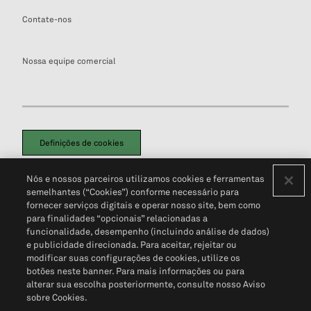
Contate-nos
Nossa equipe comercial
Definições de cookies
Disclaimers Legais
Termos de Uso
Aviso de Cookies
Nós e nossos parceiros utilizamos cookies e ferramentas
Política de Privacidade
Portal de privacidade do cliente (em inglês)
semelhantes (“Cookies”) conforme necessário para
Não Venda Minhas Informações Pessoais
© 2026 S&P Global
fornecer serviços digitais e operar nosso site, bem como
para finalidades “opcionais” relacionadas a
funcionalidade, desempenho (incluindo análise de dados)
e publicidade direcionada. Para aceitar, rejeitar ou
modificar suas configurações de cookies, utilize os
botões neste banner. Para mais informações ou para
alterar sua escolha posteriormente, consulte nosso Aviso
sobre Cookies.